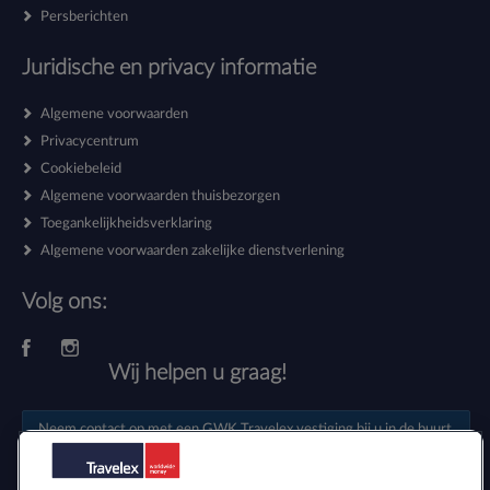
Persberichten
Juridische en privacy informatie
Algemene voorwaarden
Privacycentrum
Cookiebeleid
Algemene voorwaarden thuisbezorgen
Toegankelijkheidsverklaring
Algemene voorwaarden zakelijke dienstverlening
Volg ons:
Wij helpen u graag!
Neem contact op met een
GWK Travelex vestiging
bij u in de buurt.