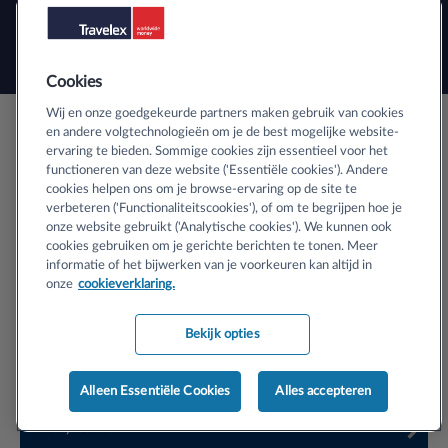
Neem contact op met een
GWK Travelex vestiging
bij u in de buurt.
Cookies
Wij en onze goedgekeurde partners maken gebruik van cookies
Veilig buitenlands geld bestellen
en andere volgtechnologieën om je de best mogelijke website-
ervaring te bieden. Sommige cookies zijn essentieel voor het
functioneren van deze website ('Essentiële cookies'). Andere
cookies helpen ons om je browse-ervaring op de site te
Informatie over SSL-certificaten
verbeteren ('Functionaliteitscookies'), of om te begrijpen hoe je
onze website gebruikt ('Analytische cookies'). We kunnen ook
cookies gebruiken om je gerichte berichten te tonen. Meer
informatie of het bijwerken van je voorkeuren kan altijd in
onze
cookieverklaring.
Copyright © 2024 Travelex N.V. Handelsregister KvK nr 33143504,
Bekijk opties
Amsterdam (en zijn vergunninghouders). Alle rechten voorbehouden.
Algemene voorwaarden
Alleen Essentiële Cookies
Alles accepteren
Privacy Centrum