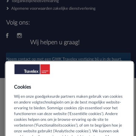
Toegankelijkheidsverklaring
Algemene voorwaarden zakelijke dienstverlening
Volg ons:
Wij helpen u graag!
Neem contact op met een
GWK Travelex vestiging
bij u in de buurt.
Cookies
Veilig buitenlands geld bestellen
Wij en onze goedgekeurde partners maken gebruik van cookies
en andere volgtechnologieën om je de best mogelijke website-
ervaring te bieden. Sommige cookies zijn essentieel voor het
Informatie over SSL-certificaten
functioneren van deze website ('Essentiële cookies'). Andere
cookies helpen ons om je browse-ervaring op de site te
verbeteren ('Functionaliteitscookies'), of om te begrijpen hoe je
onze website gebruikt ('Analytische cookies'). We kunnen ook