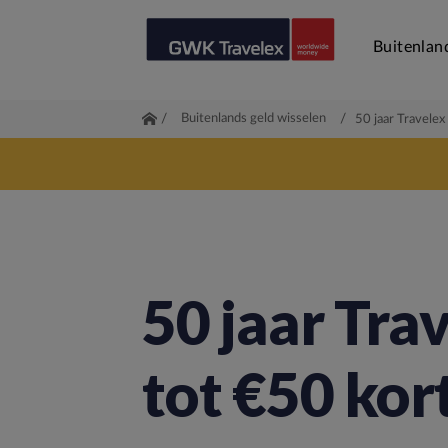
Buitenlan
/
Buitenlands geld wisselen
/
50 jaar Travelex
50 jaar Trav
tot €50 kor