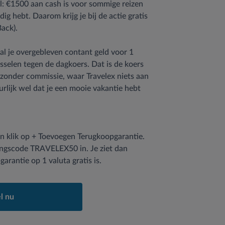
: €1500 aan cash is voor sommige reizen
ig hebt. Daarom krijg je bij de actie gratis
ack).
al je overgebleven contant geld voor 1
sselen tegen de dagkoers. Dat is de koers
t zonder commissie, waar Travelex niets aan
rlijk wel dat je een mooie vakantie hebt
en klik op + Toevoegen Terugkoopgarantie.
tingscode TRAVELEX50 in. Je ziet dan
rantie op 1 valuta gratis is.
l nu