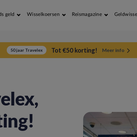
ds geld
Wisselkoersen
Reismagazine
Geldwisse
Tot €50 korting!
Meer info
50 jaar Travelex
elex,
ting!