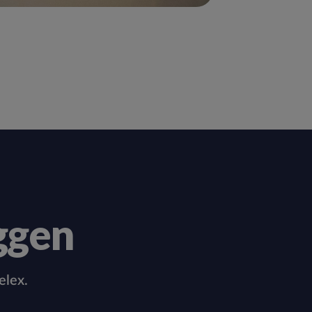
ggen
elex.