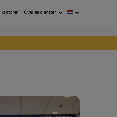
lkantoren
Overige diensten