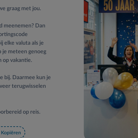
we graag met jou.
 geld meenemen? Dan
ortingscode
ij elke valuta als je
eb je meteen genoeg
n op vakantie.
ie bij. Daarmee kun je
 weer terugwisselen
orbereid op reis.
Kopiëren