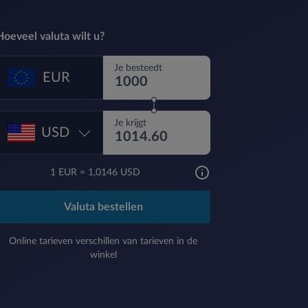
Hoeveel valuta wilt u?
Je besteedt
EUR
Je krijgt
USD
1
EUR
=
1,0146 USD
Valuta bestellen
Online tarieven verschillen van tarieven in de
winkel