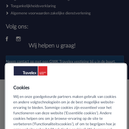
Toegankelijkheidsverklaring
Algemene voorwaarden zakelijke dienstverlening
Volg ons:
Wij helpen u graag!
Neem contact op met een
GWK Travelex vestiging
bij u in de buurt.
Cookies
Veilig buitenlands geld bestellen
Wij en onze goedgekeurde partners maken gebruik van cookies
en andere volgtechnologieën om je de best mogelijke website-
ervaring te bieden. Sommige cookies zijn essentieel voor het
Informatie over SSL-certificaten
functioneren van deze website ('Essentiële cookies'). Andere
cookies helpen ons om je browse-ervaring op de site te
verbeteren ('Functionaliteitscookies'), of om te begrijpen hoe je