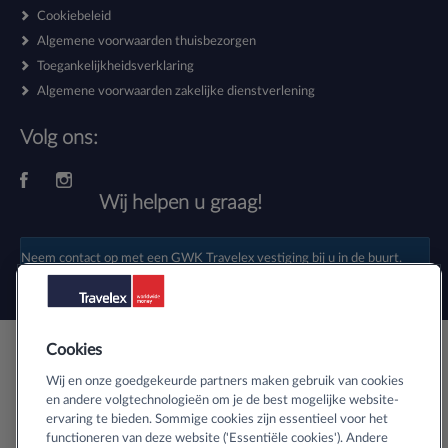
Cookiebeleid
Algemene voorwaarden thuisbezorgen
Toegankelijkheidsverklaring
Algemene voorwaarden zakelijke dienstverlening
Volg ons:
Wij helpen u graag!
Neem contact op met een
GWK Travelex vestiging
bij u in de buurt.
Cookies
Veilig buitenlands geld bestellen
Wij en onze goedgekeurde partners maken gebruik van cookies
en andere volgtechnologieën om je de best mogelijke website-
ervaring te bieden. Sommige cookies zijn essentieel voor het
Informatie over SSL-certificaten
functioneren van deze website ('Essentiële cookies'). Andere