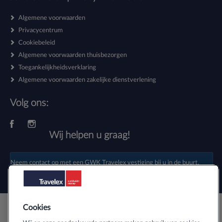
Algemene voorwaarden
Privacycentrum
Cookiebeleid
Algemene voorwaarden thuisbezorgen
Toegankelijkheidsverklaring
Algemene voorwaarden zakelijke dienstverlening
Volg ons:
Wij helpen u graag!
Neem contact op met een
GWK Travelex vestiging
bij u in de buurt.
Cookies
Veilig buitenlands geld bestellen