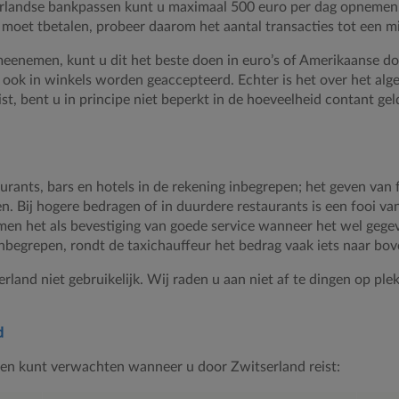
rlandse bankpassen kunt u maximaal 500 euro per dag opnemen.
e moet tbetalen, probeer daarom het aantal transacties tot een 
t meenemen, kunt u dit het beste doen in euro’s of Amerikaanse 
en ook in winkels worden geaccepteerd. Echter is het over het a
t, bent u in principe niet beperkt in de hoeveelheid contant ge
aurants, bars en hotels in de rekening inbegrepen; het geven van f
en. Bij hogere bedragen of in duurdere restaurants is een fooi v
iet men het als bevestiging van goede service wanneer het wel geg
 inbegrepen, rondt de taxichauffeur het bedrag vaak iets naar bov
erland niet gebruikelijk. Wij raden u aan niet af te dingen op pl
d
zen kunt verwachten wanneer u door Zwitserland reist: