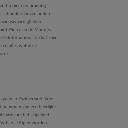
ult u hier een prachtig
en schouders boven andere
 bezienswaardigheden.
aint-Pierre en de Mur des
ée International de la Croix
 en alles wat deze
ordt.
n gaan in Zwitserland. Voor
et summum van een heerlijke
alsbasis om het skigebied
Zwitserse Alpen worden