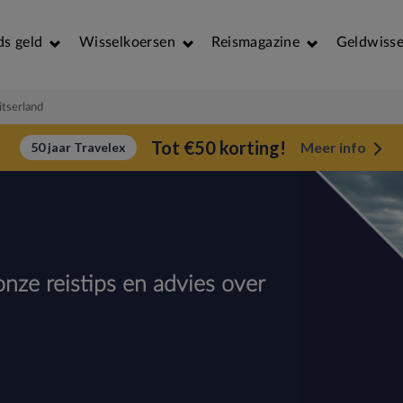
ds geld
Wisselkoersen
Reismagazine
Geldwisse
tserland
Tot €50 korting!
Meer info
50 jaar Travelex
nze reistips en advies over