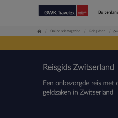
Buitenlan
/
Online reismagazine
/
Reisgidsen
/
Zwi
Reisgids Zwitserland
Een onbezorgde reis met o
geldzaken in Zwitserland