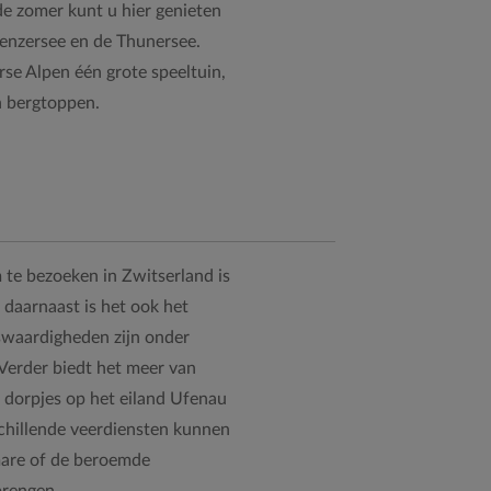
 de zomer kunt u hier genieten
ienzersee en de Thunersee.
se Alpen één grote speeltuin,
n bergtoppen.
 te bezoeken in Zwitserland is
, daarnaast is het ook het
nswaardigheden zijn onder
Verder biedt het meer van
 dorpjes op het eiland Ufenau
schillende veerdiensten kunnen
mare of de beroemde
brengen.