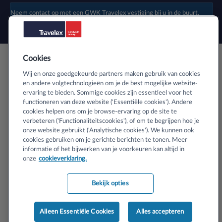
Neem contact op met een
GWK Travelex vestiging
bij u in de buurt.
Cookies
Veilig buitenlands geld bestellen
Wij en onze goedgekeurde partners maken gebruik van cookies
en andere volgtechnologieën om je de best mogelijke website-
ervaring te bieden. Sommige cookies zijn essentieel voor het
Informatie over SSL-certificaten
functioneren van deze website ('Essentiële cookies'). Andere
cookies helpen ons om je browse-ervaring op de site te
verbeteren ('Functionaliteitscookies'), of om te begrijpen hoe je
onze website gebruikt ('Analytische cookies'). We kunnen ook
cookies gebruiken om je gerichte berichten te tonen. Meer
informatie of het bijwerken van je voorkeuren kan altijd in
Copyright © 2024 Travelex N.V. Handelsregister KvK nr 33143504,
onze
cookieverklaring.
Amsterdam (en zijn vergunninghouders). Alle rechten voorbehouden.
Bekijk opties
Algemene voorwaarden
Privacy Centrum
Alleen Essentiële Cookies
Alles accepteren