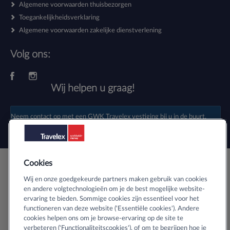
Algemene voorwaarden thuisbezorgen
Toegankelijkheidsverklaring
Algemene voorwaarden zakelijke dienstverlening
Volg ons:
Wij helpen u graag!
Neem contact op met een
GWK Travelex vestiging
bij u in de buurt.
Cookies
Veilig buitenlands geld bestellen
Wij en onze goedgekeurde partners maken gebruik van cookies
en andere volgtechnologieën om je de best mogelijke website-
ervaring te bieden. Sommige cookies zijn essentieel voor het
Informatie over SSL-certificaten
functioneren van deze website ('Essentiële cookies'). Andere
cookies helpen ons om je browse-ervaring op de site te
verbeteren ('Functionaliteitscookies'), of om te begrijpen hoe je