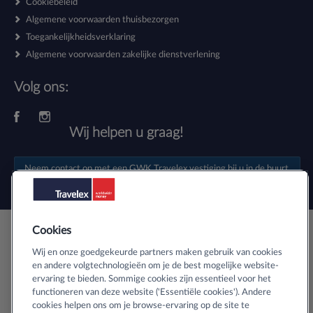
Cookiebeleid
Algemene voorwaarden thuisbezorgen
Toegankelijkheidsverklaring
Algemene voorwaarden zakelijke dienstverlening
Volg ons:
Wij helpen u graag!
Neem contact op met een
GWK Travelex vestiging
bij u in de buurt.
Cookies
Veilig buitenlands geld bestellen
Wij en onze goedgekeurde partners maken gebruik van cookies
en andere volgtechnologieën om je de best mogelijke website-
ervaring te bieden. Sommige cookies zijn essentieel voor het
Informatie over SSL-certificaten
functioneren van deze website ('Essentiële cookies'). Andere
cookies helpen ons om je browse-ervaring op de site te