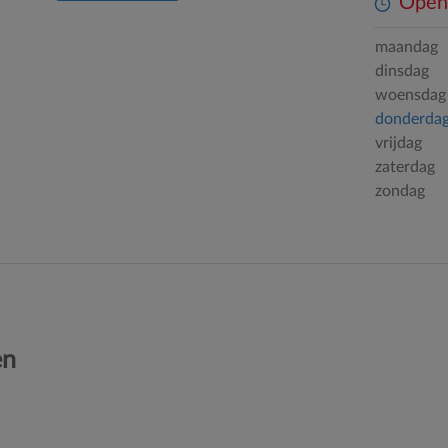
Openi
maandag
dinsdag
woensdag
donderda
vrijdag
zaterdag
zondag
en