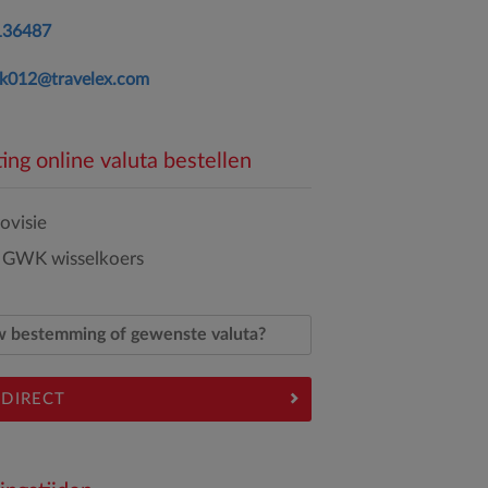
136487
k012@travelex.com
ing online valuta bestellen
ovisie
 GWK wisselkoers
 DIRECT