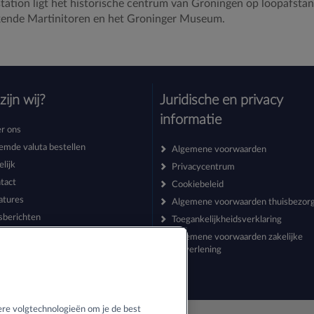
tation ligt het historische centrum van Groningen op loopafstand
ekende Martinitoren en het Groninger Museum.
zijn wij?
Juridische en privacy
informatie
r ons
emde valuta bestellen
Algemene voorwaarden
elijk
Privacycentrum
tact
Cookiebeleid
atures
Algemene voorwaarden thuisbezor
sberichten
Toegankelijkheidsverklaring
Algemene voorwaarden zakelijke
dienstverlening
re volgtechnologieën om je de best