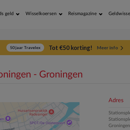
ds geld
Wisselkoersen
Reismagazine
Geldwisse
Tot €50 korting!
Meer info
50 jaar Travelex
ningen - Groningen
Adres
Stationspl
Stationspl
Groningen