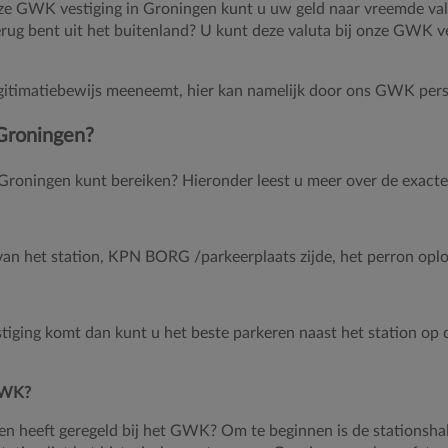
nze GWK vestiging in Groningen kunt u uw geld naar vreemde valu
ug bent uit het buitenland? U kunt deze valuta bij onze GWK ve
 legitimatiebewijs meeneemt, hier kan namelijk door ons GWK pe
 Groningen?
roningen kunt bereiken? Hieronder leest u meer over de exacte 
van het station, KPN BORG /parkeerplaats zijde, het perron oplop
iging komt dan kunt u het beste parkeren
naast het station op 
 GWK?
en heeft geregeld bij het GWK? Om te beginnen is de stationshal