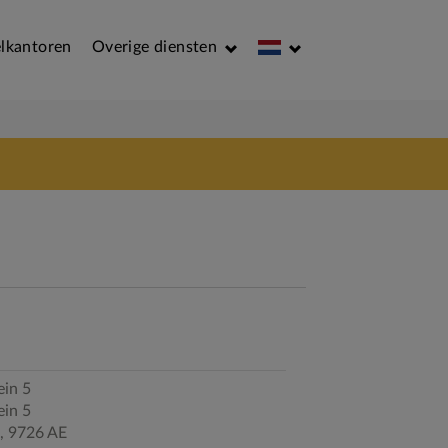
lkantoren
Overige diensten
ein 5
ein 5
,
9726 AE