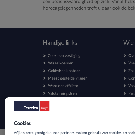
een bezienswaardigheid op zich. Vanaf het s
horecagelegenheden treft u daar ook de b
Handige links
Wie 
Zoek een vestiging
Ove
Wisselkoersen
Vre
Geldwisselkantoor
Zak
Meest gestelde vragen
Con
Word een affiliate
Vac
Valuta reisgidsen
Per
Nieuwsbrief
Sitemap
Cookies
Wij en onze goedgekeurde partners maken gebruik van cookies en ande