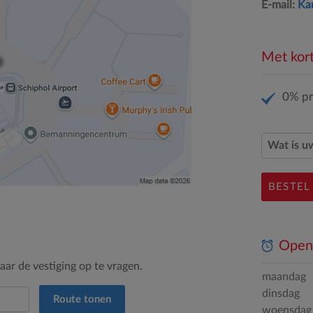
E-mail:
Ka
Met kort
0% pr
BESTEL
Openi
ar de vestiging op te vragen.
maandag
dinsdag
Route tonen
woensdag