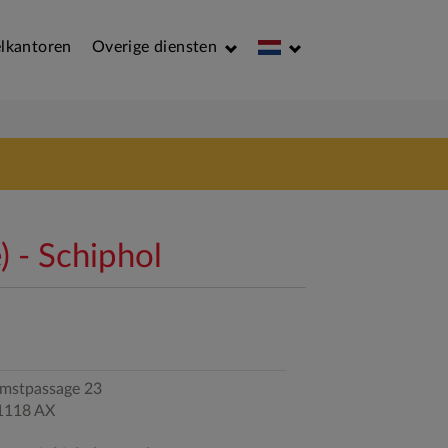
lkantoren
Overige diensten
) - Schiphol
omstpassage 23
1118 AX