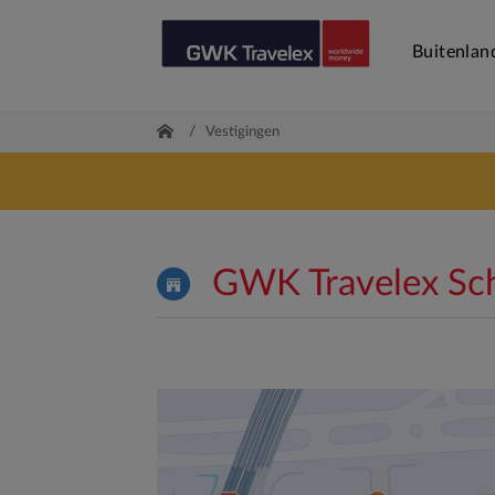
Buitenlan
/
Vestigingen
GWK Travelex Schi