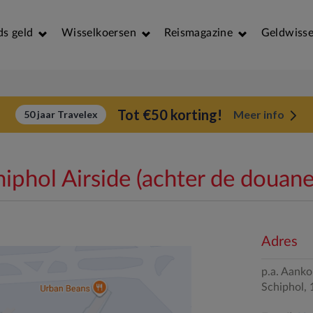
ds geld
Wisselkoersen
Reismagazine
Geldwisse
Tot €50 korting!
Meer info
50 jaar Travelex
phol Airside (achter de douane
Adres
p.a. Aank
Schiphol,