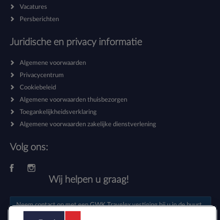
Vacatures
Persberichten
Juridische en privacy informatie
Algemene voorwaarden
Privacycentrum
Cookiebeleid
Algemene voorwaarden thuisbezorgen
Toegankelijkheidsverklaring
Algemene voorwaarden zakelijke dienstverlening
Volg ons:
Wij helpen u graag!
Neem contact op met een
GWK Travelex vestiging
bij u in de buurt.