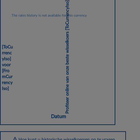
[ToCurrencyIso]
The rates history is not available for this currency
Profiteer online van onze beste wisselkoers
[ToCu
rrenc
yIso]
voor
[Fro
mCur
rency
Iso]
Datum
Hoe kunt u historische wisselkoersen op te vragen