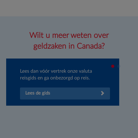
Wilt u meer weten over
geldzaken in Canada?
Lees dan vóór vertrek onze valuta
Wi
reisgids en ga onbezorgd op reis.
va
be
Lees de gids