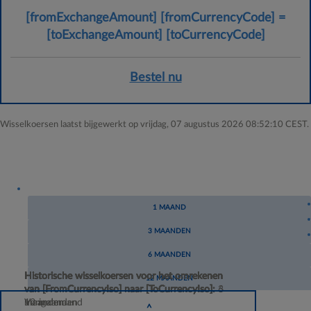
Euro
[fromExchangeAmount]
[fromCurrencyCode]
=
[toCurr
[toExchangeAmount]
[toCurrencyCode]
Bestel nu
Wisselkoersen laatst bijgewerkt op vrijdag, 07 augustus 2026 08:52:10 CEST.
1 MAAND
3 MAANDEN
6 MAANDEN
Historische wisselkoersen voor het omrekenen
Historische wisselkoersen voor het omrekenen
Historische wisselkoersen voor het omrekenen
Historische wisselkoersen voor het omrekenen
12 MAANDEN
van
van
van
van
[FromCurrencyIso]
[FromCurrencyIso]
[FromCurrencyIso]
[FromCurrencyIso]
naar
naar
naar
naar
[ToCurrencyIso]
[ToCurrencyIso]
[ToCurrencyIso]
[ToCurrencyIso]
:
:
:
:
3
6
Vorige maand
maanden
maanden
12 maanden
>