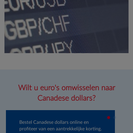
Wilt u euro's omwisselen naar
Canadese dollars?
Bestel Canadese dollars online en
GW
profiteer van een aantrekkelijke korting.
de