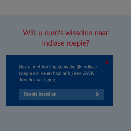
Wilt u euro's wisselen naar
Indiase roepie?
Bestel met korting gemakkelijk Indiase
GW
roepie online en haal af bij een GWK
de
Travelex vestiging.
Sc
Ei
Roepie bestellen