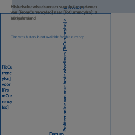
Historische wisselkoersen voor het omrekenen
Historische wisselkoersen voor het omrekenen
Historische wisselkoersen voor het omrekenen
Historische wisselkoersen voor het omrekenen
12 MAANDEN
van
van
van
van
[FromCurrencyIso]
[FromCurrencyIso]
[FromCurrencyIso]
[FromCurrencyIso]
naar
naar
naar
naar
[ToCurrencyIso]
[ToCurrencyIso]
[ToCurrencyIso]
[ToCurrencyIso]
:
:
:
:
3
6
Vorige maand
maanden
maanden
12 maanden
>
[ToCurrencyIso]
The rates history is not available for this currency
Profiteer online van onze beste wisselkoers
[ToCu
rrenc
yIso]
voor
[Fro
mCur
rency
Iso]
Datum