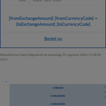
Euro
[fromExchangeAmount]
[fromCurrencyCode]
=
[toCurr
[toExchangeAmount]
[toCurrencyCode]
Bestel nu
Wisselkoersen laatst bijgewerkt op woensdag, 05 augustus 2026 12:28:56
CEST.
1 MAAND
3 MAANDEN
6 MAANDEN