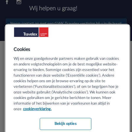
Wij helpen u graag!
Neem contact op met een
GWK Travelex vestiging
bij u in de buurt.
Cookies
Veilig buitenlands geld bestellen
Wij en onze goedgekeurde partners maken gebruik van cookies
en andere volgtechnologieën om je de best mogelijke website-
ervaring te bieden. Sommige cookies zijn essentieel voor het
Informatie over SSL-certificaten
functioneren van deze website ('Essentiële cookies'). Andere
cookies helpen ons om je browse-ervaring op de site te
verbeteren ('Functionaliteitscookies'), of om te begrijpen hoe je
onze website gebruikt ('Analytische cookies'). We kunnen ook
cookies gebruiken om je gerichte berichten te tonen. Meer
informatie of het bijwerken van je voorkeuren kan altijd in
Copyright © 2024 Travelex N.V. Handelsregister KvK nr 33143504,
onze
cookieverklaring.
Amsterdam (en zijn vergunninghouders). Alle rechten voorbehouden.
Bekijk opties
Algemene voorwaarden