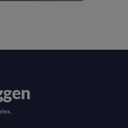
ggen
elex.