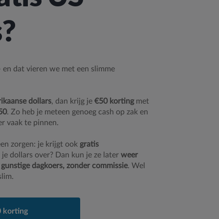
s?
 – en dat vieren we met een slimme
kaanse dollars
, dan krijg je
€50 korting
met
50
. Zo heb je meteen genoeg cash op zak en
er vaak te pinnen.
en zorgen: je krijgt ook
gratis
 je dollars over? Dan kun je ze later
weer
 gunstige dagkoers, zonder commissie
. Wel
slim.
 korting