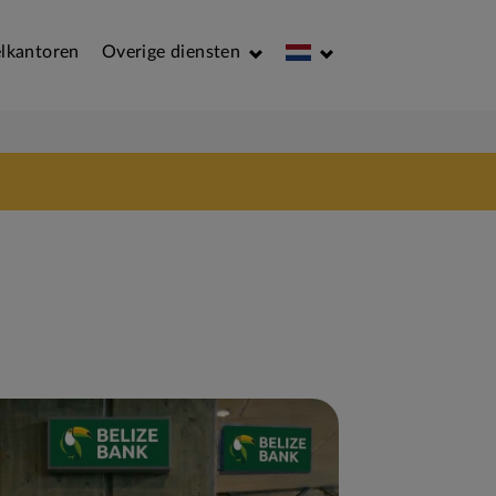
lkantoren
Overige diensten