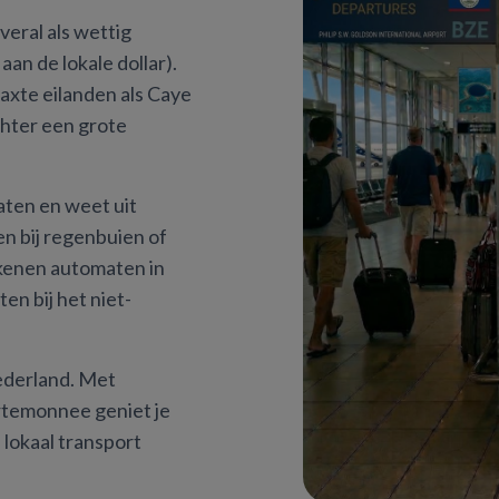
veral als wettig
an de lokale dollar).
axte eilanden als Caye
hter een grote
ten en weet uit
en bij regenbuien of
kenen automaten in
en bij het niet-
ederland. Met
rtemonnee geniet je
 lokaal transport