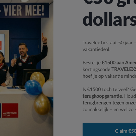
dollar
Travelex bestaat 50 jaar
vakantiedeal.
Bestel je
€1500 aan Ameri
kortingscode
TRAVELEX
hoef je op vakantie mind
Is €1500 toch te veel? Ge
terugkoopgarantie
. Houd
terugbrengen tegen onze
zo makkelijk – en wel zo 
Claim €50