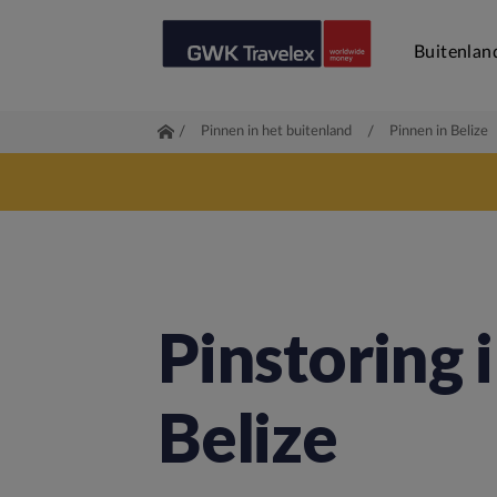
Buitenlan
/
Pinnen in het buitenland
/
Pinnen in Belize
Pinstoring 
Belize