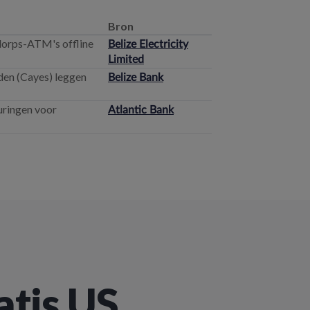
Bron
 dorps-ATM's offline
Belize Electricity
Limited
den (Cayes) leggen
Belize Bank
uringen voor
Atlantic Bank
atis US