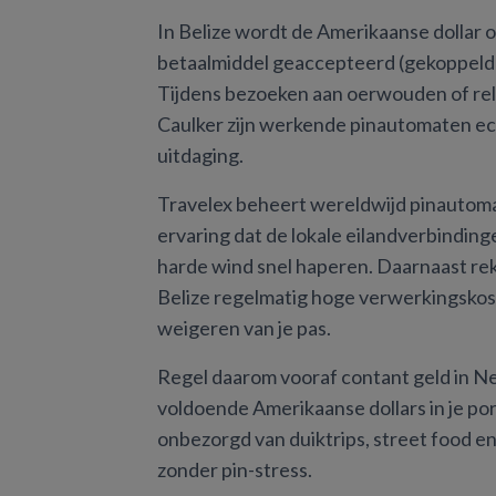
In Belize wordt de Amerikaanse dollar o
betaalmiddel geaccepteerd (gekoppeld a
Tijdens bezoeken aan oerwouden of rel
Caulker zijn werkende pinautomaten ec
uitdaging.
Travelex beheert wereldwijd pinautoma
ervaring dat de lokale eilandverbinding
harde wind snel haperen. Daarnaast re
Belize regelmatig hoge verwerkingskost
weigeren van je pas.
Regel daarom vooraf contant geld in N
voldoende Amerikaanse dollars in je po
onbezorgd van duiktrips, street food en
zonder pin-stress.