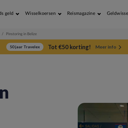
ds geld
Wisselkoersen
Reismagazine
Geldwisse
/
Pinstoring in Belize
Tot €50 korting!
Meer info
50 jaar Travelex
in