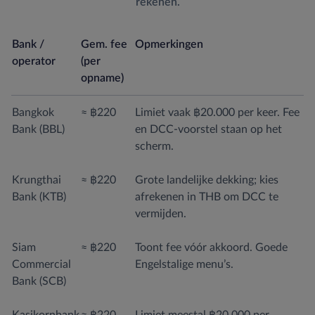
rekenen.
Bank /
Gem. fee
Opmerkingen
operator
(per
opname)
Bangkok
≈ ฿220
Limiet vaak ฿20.000 per keer. Fee
Bank (BBL)
en DCC-voorstel staan op het
scherm.
Krungthai
≈ ฿220
Grote landelijke dekking; kies
Bank (KTB)
afrekenen in THB om DCC te
vermijden.
Siam
≈ ฿220
Toont fee vóór akkoord. Goede
Commercial
Engelstalige menu’s.
Bank (SCB)
Kasikornbank
≈ ฿220
Limiet meestal ฿20.000 per