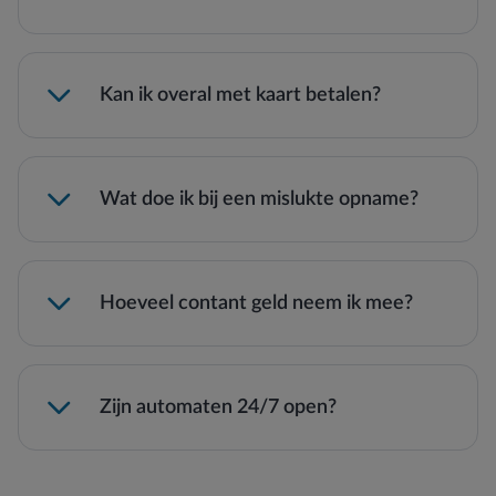
“betalen/opnemen
in THB”
Kan ik overal met kaart betalen?
contant
Wat doe ik bij een mislukte opname?
Hoeveel contant geld neem ik mee?
฿5.000–฿10.000
Zijn automaten 24/7 open?