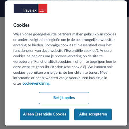
Neem contact op met een
GWK Travelex vestiging
bij u in de buurt.
Cookies
Veilig buitenlands geld bestellen
Wij en onze goedgekeurde partners maken gebruik van cookies
en andere volgtechnologieën om je de best mogelijke website-
ervaring te bieden. Sommige cookies zijn essentieel voor het
Informatie over SSL-certificaten
functioneren van deze website ('Essentiële cookies'). Andere
cookies helpen ons om je browse-ervaring op de site te
verbeteren ('Functionaliteitscookies'), of om te begrijpen hoe je
onze website gebruikt ('Analytische cookies'). We kunnen ook
cookies gebruiken om je gerichte berichten te tonen. Meer
informatie of het bijwerken van je voorkeuren kan altijd in
Copyright © 2024 Travelex N.V. Handelsregister KvK nr 33143504,
onze
cookieverklaring.
Amsterdam (en zijn vergunninghouders). Alle rechten voorbehouden.
Bekijk opties
Algemene voorwaarden
Privacy Centrum
Alleen Essentiële Cookies
Alles accepteren