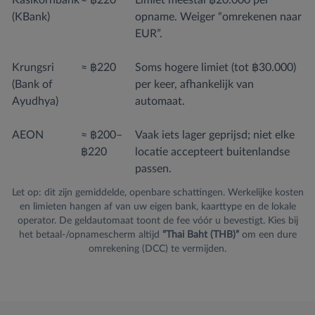
(KBank)
opname. Weiger “omrekenen naar
EUR”.
Krungsri
≈ ฿220
Soms hogere limiet (tot ฿30.000)
(Bank of
per keer, afhankelijk van
Ayudhya)
automaat.
AEON
≈ ฿200–
Vaak iets lager geprijsd; niet elke
฿220
locatie accepteert buitenlandse
passen.
Let op: dit zijn gemiddelde, openbare schattingen. Werkelijke kosten
en limieten hangen af van uw eigen bank, kaarttype en de lokale
operator. De geldautomaat toont de fee vóór u bevestigt. Kies bij
het betaal-/opnamescherm altijd
“Thai Baht (THB)”
om een dure
omrekening (DCC) te vermijden.