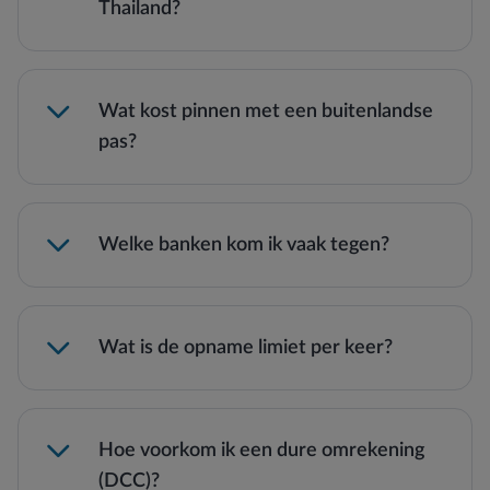
Thailand?
Wat kost pinnen met een buitenlandse
pas?
฿220 per opname
฿150–฿250
Welke banken kom ik vaak tegen?
Bangkok Bank, Krungthai (KTB), SCB,
Kasikornbank en Krungsri
AEON
Wat is de opname limiet per keer?
฿20.000
฿30.000
Hoe voorkom ik een dure omrekening
(DCC)?