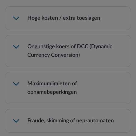
Hoge kosten / extra toeslagen
Ongunstige koers of DCC (Dynamic
Currency Conversion)
Maximumlimieten of
opnamebeperkingen
Let op: lokale ATM’s en banken kunnen extra
opname- of wisselkosten rekenen.
Lees meer →
Fraude, skimming of nep-automaten