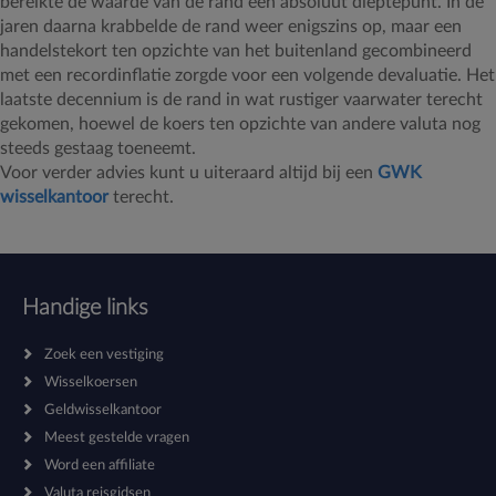
bereikte de waarde van de rand een absoluut dieptepunt. In de
jaren daarna krabbelde de rand weer enigszins op, maar een
handelstekort ten opzichte van het buitenland gecombineerd
met een recordinflatie zorgde voor een volgende devaluatie. Het
laatste decennium is de rand in wat rustiger vaarwater terecht
gekomen, hoewel de koers ten opzichte van andere valuta nog
steeds gestaag toeneemt.
Voor verder advies kunt u uiteraard altijd bij een
GWK
wisselkantoor
terecht.
Handige links
Zoek een vestiging
Wisselkoersen
Geldwisselkantoor
Meest gestelde vragen
Word een affiliate
Valuta reisgidsen