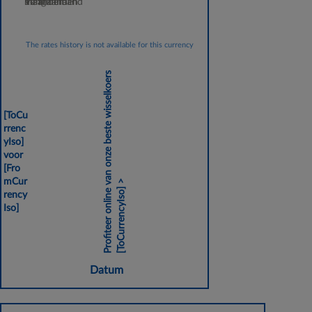
Vorige maand
maanden
maanden
12 maanden
The rates history is not available for this currency
Profiteer online van onze beste wisselkoers
[ToCu
rrenc
yIso]
voor
[Fro
mCur
>
[ToCurrencyIso]
rency
Iso]
Datum