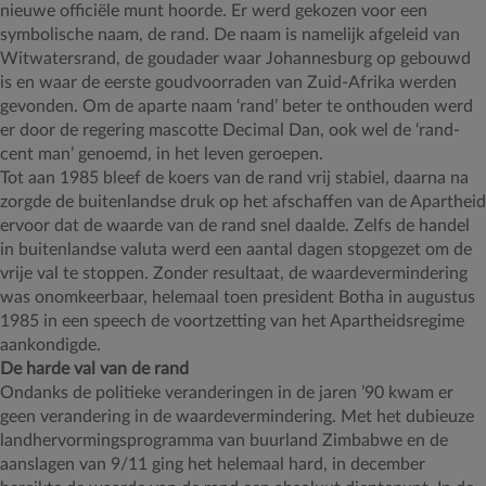
nieuwe officiële munt hoorde. Er werd gekozen voor een
symbolische naam, de rand. De naam is namelijk afgeleid van
Witwatersrand, de goudader waar Johannesburg op gebouwd
is en waar de eerste goudvoorraden van Zuid-Afrika werden
gevonden. Om de aparte naam ‘rand’ beter te onthouden werd
er door de regering mascotte Decimal Dan, ook wel de ‘rand-
cent man’ genoemd, in het leven geroepen.
Tot aan 1985 bleef de koers van de rand vrij stabiel, daarna na
zorgde de buitenlandse druk op het afschaffen van de Apartheid
ervoor dat de waarde van de rand snel daalde. Zelfs de handel
in buitenlandse valuta werd een aantal dagen stopgezet om de
vrije val te stoppen. Zonder resultaat, de waardevermindering
was onomkeerbaar, helemaal toen president Botha in augustus
1985 in een speech de voortzetting van het Apartheidsregime
aankondigde.
De harde val van de rand
Ondanks de politieke veranderingen in de jaren ’90 kwam er
geen verandering in de waardevermindering. Met het dubieuze
landhervormingsprogramma van buurland Zimbabwe en de
aanslagen van 9/11 ging het helemaal hard, in december