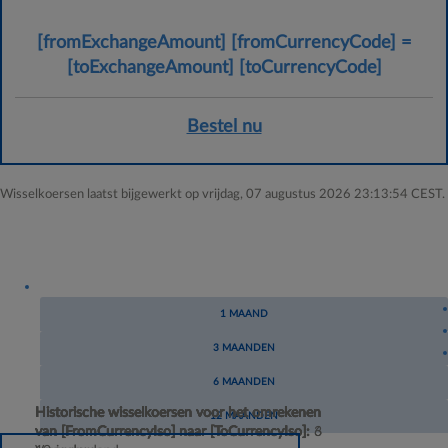
Euro
[fromExchangeAmount]
[fromCurrencyCode]
=
[toCurr
[toExchangeAmount]
[toCurrencyCode]
Bestel nu
Wisselkoersen laatst bijgewerkt op vrijdag, 07 augustus 2026 23:13:54 CEST.
1 MAAND
3 MAANDEN
6 MAANDEN
Historische wisselkoersen voor het omrekenen
Historische wisselkoersen voor het omrekenen
Historische wisselkoersen voor het omrekenen
Historische wisselkoersen voor het omrekenen
12 MAANDEN
van
van
van
van
[FromCurrencyIso]
[FromCurrencyIso]
[FromCurrencyIso]
[FromCurrencyIso]
naar
naar
naar
naar
[ToCurrencyIso]
[ToCurrencyIso]
[ToCurrencyIso]
[ToCurrencyIso]
:
:
:
:
3
6