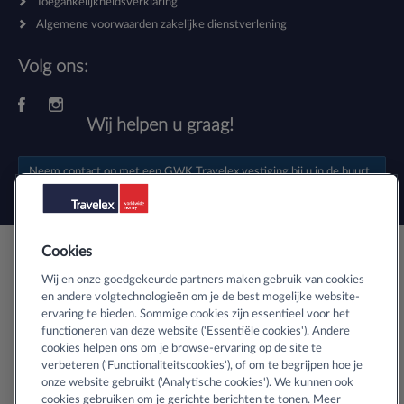
Toegankelijkheidsverklaring
Algemene voorwaarden zakelijke dienstverlening
Volg ons:
Wij helpen u graag!
Neem contact op met een
GWK Travelex vestiging
bij u in de buurt.
Cookies
Veilig buitenlands geld bestellen
Wij en onze goedgekeurde partners maken gebruik van cookies
en andere volgtechnologieën om je de best mogelijke website-
ervaring te bieden. Sommige cookies zijn essentieel voor het
Informatie over SSL-certificaten
functioneren van deze website ('Essentiële cookies'). Andere
cookies helpen ons om je browse-ervaring op de site te
verbeteren ('Functionaliteitscookies'), of om te begrijpen hoe je
onze website gebruikt ('Analytische cookies'). We kunnen ook
cookies gebruiken om je gerichte berichten te tonen. Meer