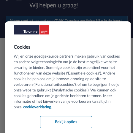
Wij helpen u graag!
Neem contact op met een
GWK Travelex vestiging
bij u in de buurt.
Cookies
Veilig buitenlands geld bestellen
Wij en onze goedgekeurde partners maken gebruik van cookies
en andere volgtechnologieën om je de best mogelijke website-
ervaring te bieden. Sommige cookies zijn essentieel voor het
Informatie over SSL-certificaten
functioneren van deze website ('Essentiële cookies'). Andere
cookies helpen ons om je browse-ervaring op de site te
verbeteren ('Functionaliteitscookies'), of om te begrijpen hoe je
onze website gebruikt ('Analytische cookies'). We kunnen ook
cookies gebruiken om je gerichte berichten te tonen. Meer
informatie of het bijwerken van je voorkeuren kan altijd in
Copyright © 2024 Travelex N.V. Handelsregister KvK nr 33143504,
onze
cookieverklaring.
Amsterdam (en zijn vergunninghouders). Alle rechten voorbehouden.
Bekijk opties
Algemene voorwaarden