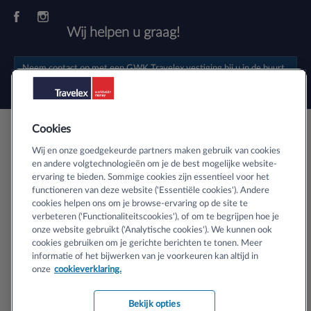
Wij helpen u graag!
Neem contact op met een
GWK Travelex vestiging
bij u in de buurt.
Cookies
Veilig buitenlands geld bestellen
Wij en onze goedgekeurde partners maken gebruik van cookies
en andere volgtechnologieën om je de best mogelijke website-
ervaring te bieden. Sommige cookies zijn essentieel voor het
Informatie over SSL-certificaten
functioneren van deze website ('Essentiële cookies'). Andere
cookies helpen ons om je browse-ervaring op de site te
verbeteren ('Functionaliteitscookies'), of om te begrijpen hoe je
onze website gebruikt ('Analytische cookies'). We kunnen ook
cookies gebruiken om je gerichte berichten te tonen. Meer
informatie of het bijwerken van je voorkeuren kan altijd in
Copyright © 2024 Travelex N.V. Handelsregister KvK nr 33143504,
onze
cookieverklaring.
Amsterdam (en zijn vergunninghouders). Alle rechten voorbehouden.
Bekijk opties