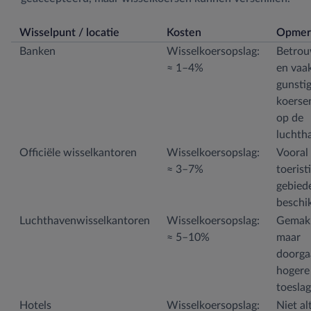
Wisselpunt / locatie
Kosten
Opmer
Banken
Wisselkoersopslag:
Betro
≈ 1–4%
en vaa
gunsti
koerse
op de
luchth
Officiële wisselkantoren
Wisselkoersopslag:
Vooral 
≈ 3–7%
toerist
gebied
beschi
Luchthavenwisselkantoren
Wisselkoersopslag:
Gemakk
≈ 5–10%
maar
doorga
hogere
toesla
Hotels
Wisselkoersopslag:
Niet al