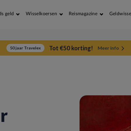
ds geld
Wisselkoersen
Reismagazine
Geldwisse
Tot €50 korting!
Meer info
50 jaar Travelex
r