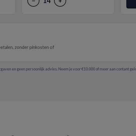
14
−
+
betalen, zonder pinkosten of
itgaven en geen persoonlijk advies. Neem je voor €10.000 of meer aan contant geld