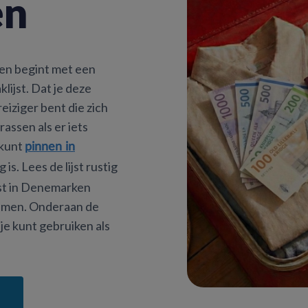
en
en begint met een
ijst. Dat je deze
 reiziger bent die zich
rassen als er iets
t kunt
pinnen in
is. Lees de lijst rustig
ist in Denemarken
nemen. Onderaan de
 je kunt gebruiken als