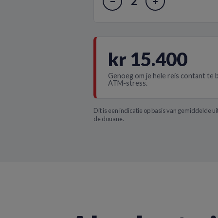
2
−
+
kr 15.400
Genoeg om je hele reis contant te 
ATM-stress.
Dit is een indicatie op basis van gemiddelde u
de douane.