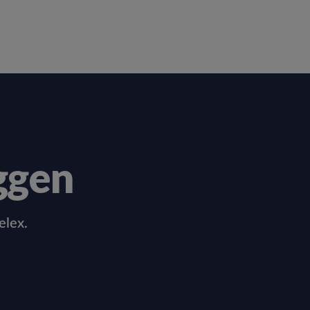
ggen
elex.