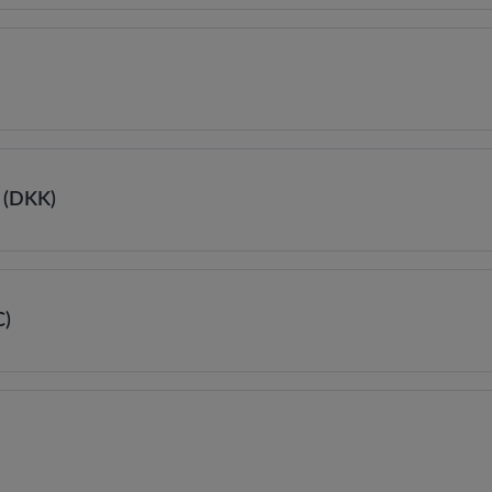
pinnen
lokale pinstoringen in
n (DKK)
Deense kronen bestellen
C)