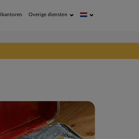
lkantoren
Overige diensten