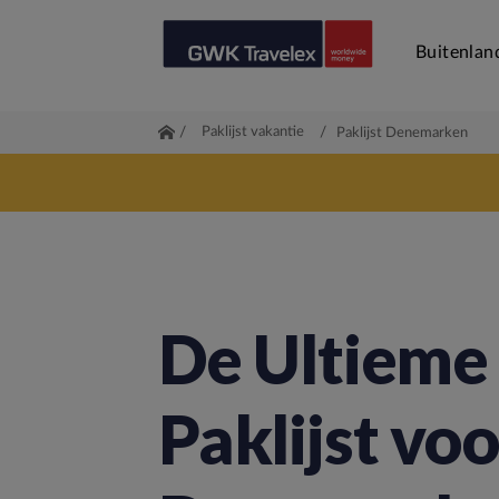
Buitenlan
/
Paklijst vakantie
/
Paklijst Denemarken
De Ultieme
Paklijst voo