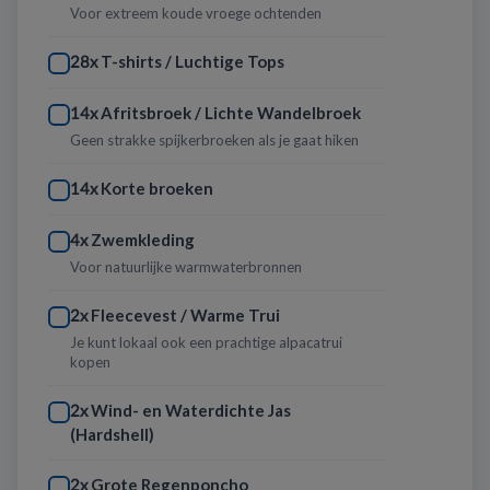
Voor extreem koude vroege ochtenden
T-shirts / Luchtige Tops
28x
Afritsbroek / Lichte Wandelbroek
14x
Geen strakke spijkerbroeken als je gaat hiken
Korte broeken
14x
Zwemkleding
4x
Voor natuurlijke warmwaterbronnen
Fleecevest / Warme Trui
2x
Je kunt lokaal ook een prachtige alpacatrui
kopen
Wind- en Waterdichte Jas
2x
(Hardshell)
Grote Regenponcho
2x