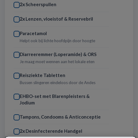
Scheerspullen
2x
Lenzen, vloeistof & Reservebril
2x
Paracetamol
Helpt ook bij lichte hoofdpijn door hoogte
Diarreeremmer (Loperamide) & ORS
Je maag moet wennen aan het lokale eten
Reisziekte Tabletten
Bussen slingeren eindeloos door de Andes
EHBO-set met Blarenpleisters &
Jodium
Tampons, Condooms & Anticonceptie
Desinfecterende Handgel
2x