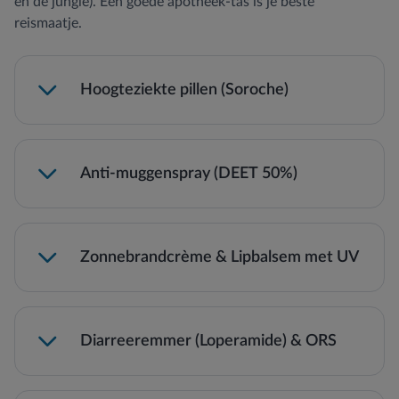
en de jungle). Een goede apotheek-tas is je beste
reismaatje.
Hoogteziekte pillen (Soroche)
Anti-muggenspray (DEET 50%)
Zonnebrandcrème & Lipbalsem met UV
Diarreeremmer (Loperamide) & ORS