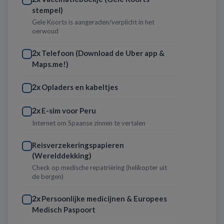
stempel)
Gele Koorts is aangeraden/verplicht in het
oerwoud
Telefoon (Download de Uber app &
2x
Maps.me!)
Opladers en kabeltjes
2x
E-sim voor Peru
2x
Internet om Spaanse zinnen te vertalen
Reisverzekeringspapieren
(Werelddekking)
Check op medische repatriëring (helikopter uit
de bergen)
Persoonlijke medicijnen & Europees
2x
Medisch Paspoort