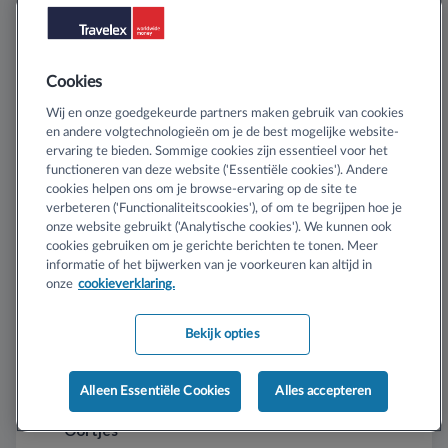
HANDIG VOOR ONDERWEG
Cookies
Backpack of Flexibele Tas
2x
Rolkoffers zijn een hel op kasseien in Cusco
Wij en onze goedgekeurde partners maken gebruik van cookies
en andere volgtechnologieën om je de best mogelijke website-
ervaring te bieden. Sommige cookies zijn essentieel voor het
Moneybelt
2x
functioneren van deze website ('Essentiële cookies'). Andere
Draag je paspoort veilig en onzichtbaar
cookies helpen ons om je browse-ervaring op de site te
verbeteren ('Functionaliteitscookies'), of om te begrijpen hoe je
Packing Cubes
2x
onze website gebruikt ('Analytische cookies'). We kunnen ook
cookies gebruiken om je gerichte berichten te tonen. Meer
informatie of het bijwerken van je voorkeuren kan altijd in
Kleine dagrugzak
2x
onze
cookieverklaring.
Voor excursies en wandeltochten
Bekijk opties
Reiskussen & Slaapmasker
2x
Voor in het vliegtuig en luxe nachtbussen
Alleen Essentiële Cookies
Alles accepteren
Noise-cancelling Koptelefoon /
2x
Oortjes