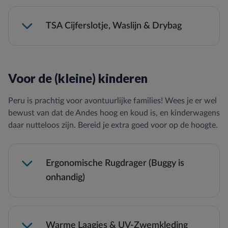
TSA Cijferslotje, Waslijn & Drybag
TSA Cijferslotje (Maak de ritsen van je tas
altijd vast in de nachtbus of hostels).
Drybag (waterdichte zak voor je camera
Voor de (kleine) kinderen
tijdens boottochten).
Sneldrogende handdoek.
Peru is prachtig voor avontuurlijke families! Wees je er wel
Reiswaslijntje (heel handig om kleding te
bewust van dat de Andes hoog en koud is, en kinderwagens
drogen na een regenbui).
daar nutteloos zijn. Bereid je extra goed voor op de hoogte.
Ergonomische Rugdrager (Buggy is
onhandig)
Warme Laagjes & UV-Zwemkleding