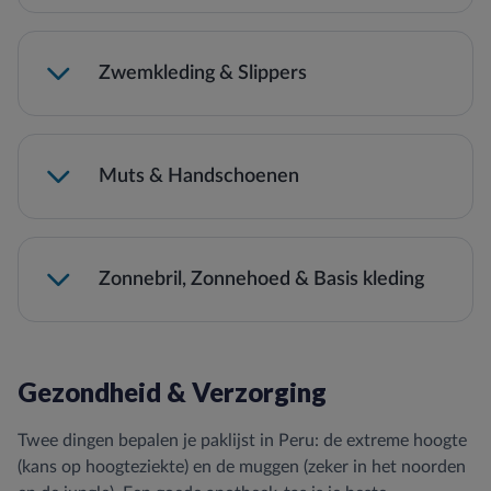
Zwemkleding & Slippers
Muts & Handschoenen
Zonnebril, Zonnehoed & Basis kleding
Goede Zonnebril (UV-straling op hoogte
is fel!).
Zonnehoed of Pet.
Gezondheid & Verzorging
Voldoende ondergoed.
Dikke wandelsokken (voorkomt blaren).
Twee dingen bepalen je paklijst in Peru: de extreme hoogte
Nachtkleding / Pyjama.
(kans op hoogteziekte) en de muggen (zeker in het noorden