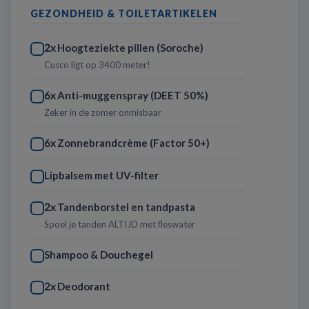
GEZONDHEID & TOILETARTIKELEN
Hoogteziekte pillen (Soroche)
2x
Cusco ligt op 3400 meter!
Anti-muggenspray (DEET 50%)
6x
Zeker in de zomer onmisbaar
Zonnebrandcrème (Factor 50+)
6x
Lipbalsem met UV-filter
Tandenborstel en tandpasta
2x
Spoel je tanden ALTIJD met fleswater
Shampoo & Douchegel
Deodorant
2x