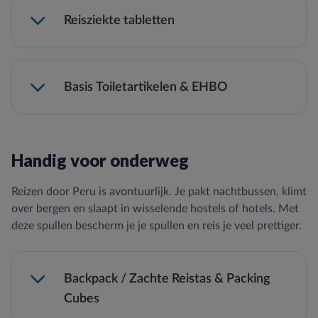
Reisziekte tabletten
Basis Toiletartikelen & EHBO
Paracetamol (helpt ook goed bij lichte
hoogte-hoofdpijn).
Tandenborstel, tandpasta, deo, shampoo.
Handig voor onderweg
EHBO doosje met Jodium en veel
Blarenpleisters voor het wandelen.
Reizen door Peru is avontuurlijk. Je pakt nachtbussen, klimt
Lenzen, lenzenvloeistof en een reservebril.
over bergen en slaapt in wisselende hostels of hotels. Met
Tampons en anticonceptie.
deze spullen bescherm je je spullen en reis je veel prettiger.
Desinfecterende Handgel (voor wc's in de
natuur).
Backpack / Zachte Reistas & Packing
Cubes