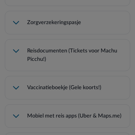
pinstoringen in Peru
Peruaanse sol te bestellen
Zorgverzekeringspasje
Reisdocumenten (Tickets voor Machu
Picchu!)
Vaccinatieboekje (Gele koorts!)
Mobiel met reis apps (Uber & Maps.me)
Uber
Contant geld is cruciaal voor kleurrijke souvenirs of
een flesje water in de bergen.