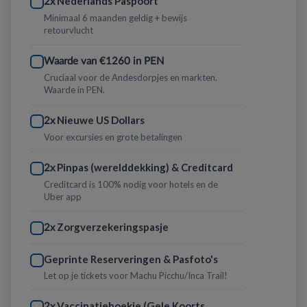
Nederlands Paspoort
2x
Minimaal 6 maanden geldig + bewijs
retourvlucht
Waarde van €1260 in PEN
Cruciaal voor de Andesdorpjes en markten.
Waarde in PEN.
Nieuwe US Dollars
2x
Voor excursies en grote betalingen
Pinpas (werelddekking) & Creditcard
2x
Creditcard is 100% nodig voor hotels en de
Uber app
Zorgverzekeringspasje
2x
Geprinte Reserveringen & Pasfoto's
Let op je tickets voor Machu Picchu/Inca Trail!
Vaccinatieboekje (Gele Koorts
2x