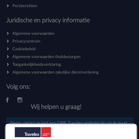
Persberichten
Juridische en privacy informatie
Algemene voorwaarden
Privacycentrum
Cookiebeleid
Algemene voorwaarden thuisbezorgen
Toegankelijkheidsverklaring
Algemene voorwaarden zakelijke dienstverlening
Volg ons:
Wij helpen u graag!
Neem contact op met een
GWK Travelex vestiging
bij u in de buurt.