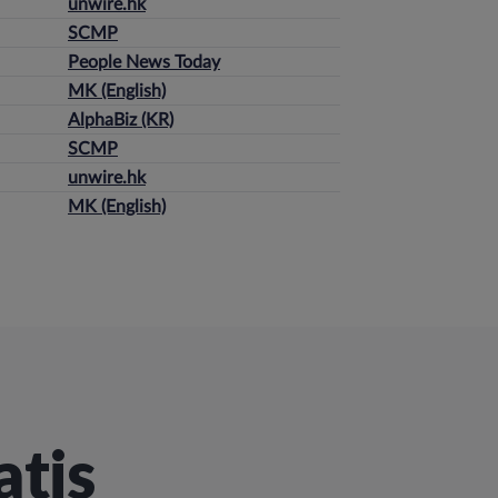
unwire.hk
SCMP
People News Today
MK (English)
AlphaBiz (KR)
SCMP
unwire.hk
MK (English)
atis