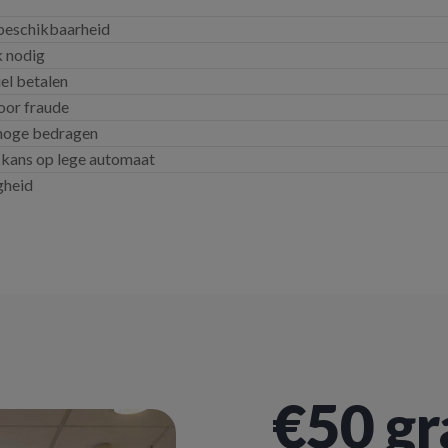
beschikbaarheid
k nodig
el betalen
oor fraude
 hoge bedragen
 kans op lege automaat
gheid
€50 gr