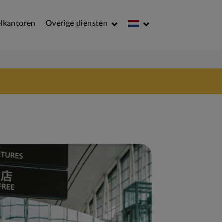
lkantoren
Overige diensten