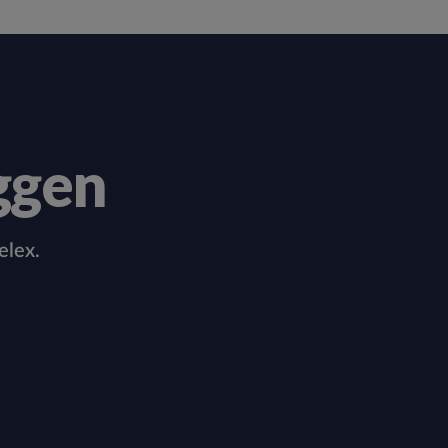
ggen
elex.