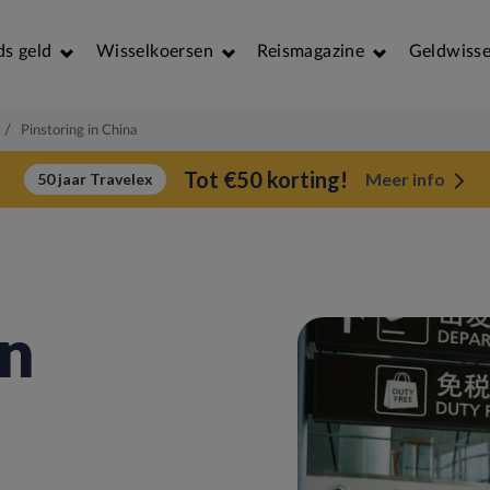
ds geld
Wisselkoersen
Reismagazine
Geldwisse
/
Pinstoring in China
Tot €50 korting!
Meer info
50 jaar Travelex
in