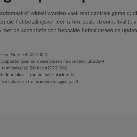
nautomaat of winkel worden vaak niet centraal gemeld; dit
en die het betalingsverkeer raken, zoals stroomuitval (bl
n met de acceptatie van bepaalde betaalpassen na updat
bleem (Notice #2024-024)
ccepteren geen Europese passen na updates (juli 2024)
terminals plat) (Notice #2023-006)
n door lokale stroomuitval / black-outs
ents platform (transacties teruggedraaid)