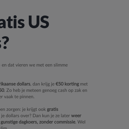
atis US
s?
 – en dat vieren we met een slimme
kaanse dollars
, dan krijg je
€50 korting
met
50
. Zo heb je meteen genoeg cash op zak en
er vaak te pinnen.
en zorgen: je krijgt ook
gratis
 je dollars over? Dan kun je ze later
weer
 gunstige dagkoers, zonder commissie
. Wel
slim.