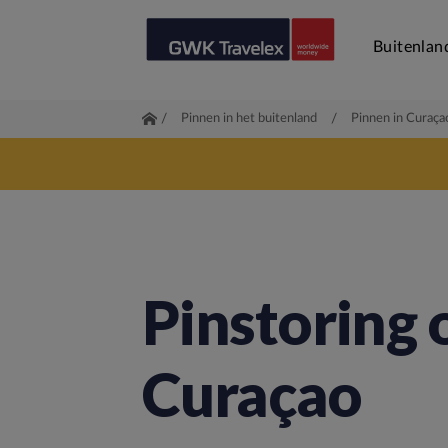
Buitenlan
/
Pinnen in het buitenland
/
Pinnen in Curaça
Pinstoring 
Curaçao