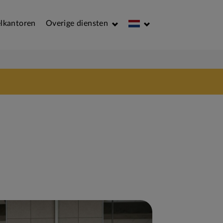
lkantoren
Overige diensten