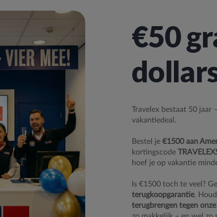
€50 gr
dollar
Travelex bestaat 50 jaar
vakantiedeal.
Bestel je
€1500 aan Ameri
kortingscode
TRAVELEX
hoef je op vakantie mind
Is €1500 toch te veel? Ge
terugkoopgarantie
. Houd
terugbrengen tegen onze
zo makkelijk – en wel zo 