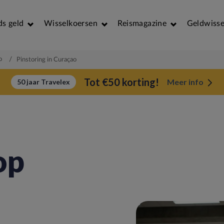
ds geld
Wisselkoersen
Reismagazine
Geldwisse
o
/
Pinstoring in Curaçao
Tot €50 korting!
Meer info
50 jaar Travelex
op