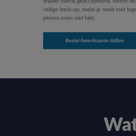
vrijwel overal geaccepteerd. Neem dez
veilige back-up, zodat je nooit met leg
pinnen even niet lukt.
Bestel Amerikaanse dollars
Wat