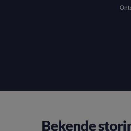
Ontd
Bekende stori