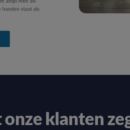
e altijd mee als
e handen staat als
 onze klanten ze