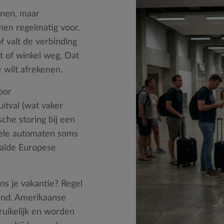
nnen, maar
men regelmatig voor.
f valt de verbinding
t of winkel weg. Dat
 wilt afrekenen.
oor
itval (wat vaker
sche storing bij een
uele automaten soms
aalde Europese
ens je vakantie? Regel
and. Amerikaanse
ruikelijk en worden