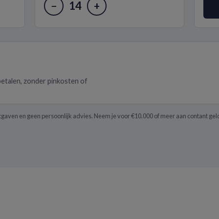
14
−
+
betalen, zonder pinkosten of
itgaven en geen persoonlijk advies. Neem je voor €10.000 of meer aan contant geld