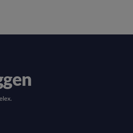
ggen
elex.