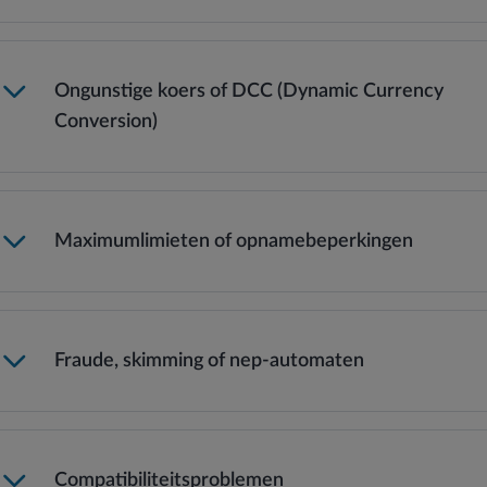
Ongunstige koers of DCC (Dynamic Currency
Conversion)
Maximumlimieten of opnamebeperkingen
Let op: lokale ATM’s en banken kunnen extra opname- of
wisselkosten rekenen.
Lees meer →
Fraude, skimming of nep-automaten
Compatibiliteitsproblemen