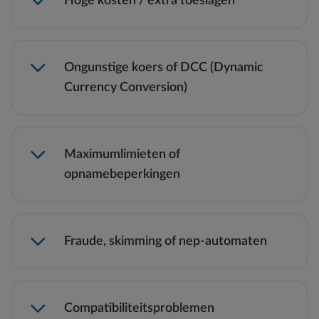
Hoge kosten / extra toeslagen
Ongunstige koers of DCC (Dynamic
Currency Conversion)
Maximumlimieten of
opnamebeperkingen
Let op: lokale ATM’s en banken kunnen extra
opname- of wisselkosten rekenen.
Lees meer →
Fraude, skimming of nep-automaten
Compatibiliteitsproblemen