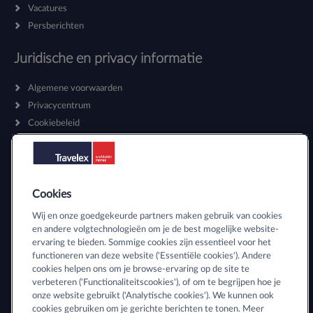
Vacatures
Persberichten
Juridische en privacy informatie
Algemene voorwaarden
Privacycentrum
Cookiebeleid
Algemene voorwaarden thuisbezorgen
Toegankelijkheidsverklaring
Algemene voorwaarden zakelijke dienstverlening
Cookies
Volg ons:
Wij en onze goedgekeurde partners maken gebruik van cookies
en andere volgtechnologieën om je de best mogelijke website-
ervaring te bieden. Sommige cookies zijn essentieel voor het
Wij helpen u graag!
functioneren van deze website ('Essentiële cookies'). Andere
cookies helpen ons om je browse-ervaring op de site te
verbeteren ('Functionaliteitscookies'), of om te begrijpen hoe je
Neem contact op met een
GWK Travelex vestiging
bij u in de buurt.
onze website gebruikt ('Analytische cookies'). We kunnen ook
cookies gebruiken om je gerichte berichten te tonen. Meer