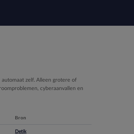
automaat zelf. Alleen grotere of
troomproblemen, cyberaanvallen en
Bron
Detik