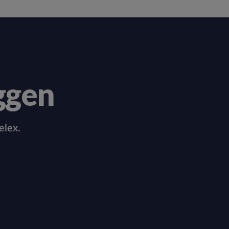
ggen
elex.