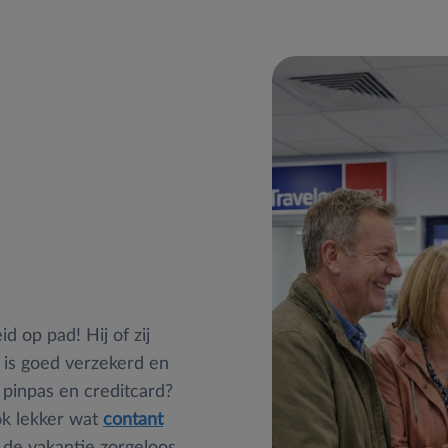
d op pad! Hij of zij
 is goed verzekerd en
 pinpas en creditcard?
ok lekker wat
contant
t de vakantie zorgeloos