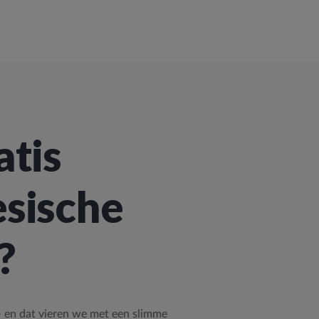
atis
sische
?
 – en dat vieren we met een slimme