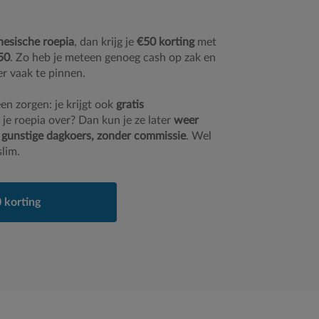
esische roepia
, dan krijg je
€50 korting
met
50
. Zo heb je meteen genoeg cash op zak en
er vaak te pinnen.
en zorgen: je krijgt ook
gratis
 je roepia over? Dan kun je ze later
weer
 gunstige dagkoers, zonder commissie
. Wel
slim.
 korting