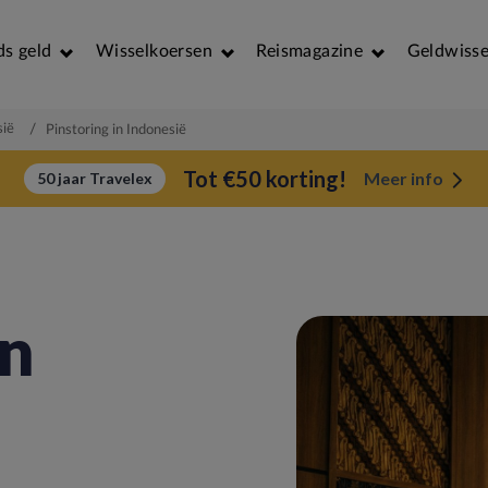
ds geld
Wisselkoersen
Reismagazine
Geldwisse
sië
/
Pinstoring in Indonesië
Tot €50 korting!
Meer info
50 jaar Travelex
in