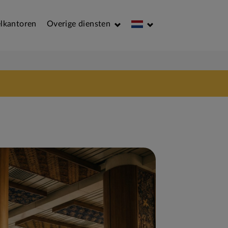
lkantoren
Overige diensten