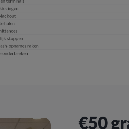
 en terminals
rkiezingen
blackout
te halen
mittances
lijk stoppen
 cash-opnames raken
me onderbreken
€50 gr