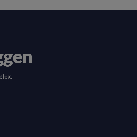
ggen
elex.