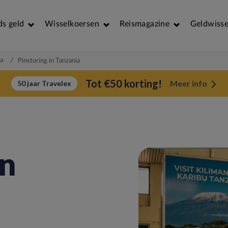
ds geld
Wisselkoersen
Reismagazine
Geldwisse
ia
/
Pinstoring in Tanzania
Tot €50 korting!
Meer info
50 jaar Travelex
in