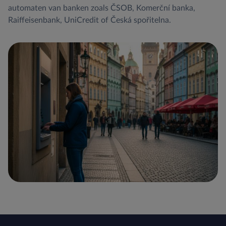
automaten van banken zoals ČSOB, Komerční banka,
Raiffeisenbank, UniCredit of Česká spořitelna.