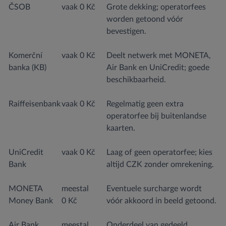
ČSOB
vaak 0 Kč
Grote dekking; operatorfees
worden getoond vóór
bevestigen.
Komerční
vaak 0 Kč
Deelt netwerk met MONETA,
banka (KB)
Air Bank en UniCredit; goede
beschikbaarheid.
Raiffeisenbank
vaak 0 Kč
Regelmatig geen extra
operatorfee bij buitenlandse
kaarten.
UniCredit
vaak 0 Kč
Laag of geen operatorfee; kies
Bank
altijd CZK zonder omrekening.
MONETA
meestal
Eventuele surcharge wordt
Money Bank
0 Kč
vóór akkoord in beeld getoond.
Air Bank
meestal
Onderdeel van gedeeld