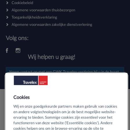
Cookiebeleid
Algemene voorwaarden thuisbezorgen
Toegankelijkheidsverklaring
Algemene voorwaarden zakelijke dienstverlening
Volg ons:
Wij helpen u graag!
Neem contact op met een
GWK Travelex vestiging
bij u in de buurt.
Cookies
Veilig buitenlands geld bestellen
Wij en onze goedgekeurde partners maken gebruik van cookies
en andere volgtechnologieën om je de best mogelijke website-
ervaring te bieden. Sommige cookies zijn essentieel voor het
Informatie over SSL-certificaten
functioneren van deze website ('Essentiële cookies'). Andere
cookies helpen ons om je browse-ervaring op de site te