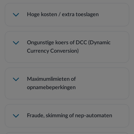
Hoge kosten / extra toeslagen
Ongunstige koers of DCC (Dynamic
Currency Conversion)
Maximumlimieten of
opnamebeperkingen
Let op: lokale ATM’s en banken kunnen extra
opname- of wisselkosten rekenen.
Lees meer →
Fraude, skimming of nep-automaten